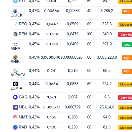
FTT
0,47%
0,174
0,222
60
84,2
Modera
0,47%
0,00666
0,00856
40
3.285,2
High
QUICK
REQ
0,47%
0,0447
0,0569
60
328,3
Modera
REN
0,45%
0,0354
0,0479
100
240,0
Very Hi
0,45%
0,0369
0,0469
60
397,9
Low
MIRA
0,45%
0,00000409
0,00000526
60
3.563.220,0
High
SHIB
0,44%
0,241
0,310
60
60,5
High
ALPACA
0,44%
0,0654
0,0833
60
224,2
Modera
LUMIA
GXS
0,42%
1,561
2,007
60
9,3
Very Hi
MBL
0,42%
0,000573
0,000729
60
25.614,8
Modera
MMT
0,42%
0,155
0,200
60
94,0
Modera
RAD
0,42%
0,180
0,230
60
81,3
Modera