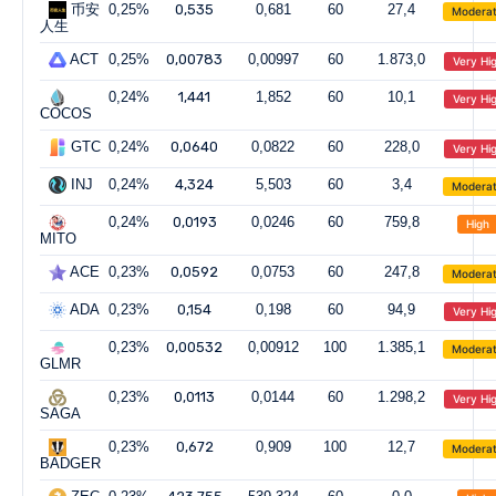
币安
0,25%
0,535
0,681
60
27,4
Modera
人生
ACT
0,25%
0,00783
0,00997
60
1.873,0
Very Hi
0,24%
1,441
1,852
60
10,1
Very Hi
COCOS
GTC
0,24%
0,0640
0,0822
60
228,0
Very Hi
INJ
0,24%
4,324
5,503
60
3,4
Modera
0,24%
0,0193
0,0246
60
759,8
High
MITO
ACE
0,23%
0,0592
0,0753
60
247,8
Modera
ADA
0,23%
0,154
0,198
60
94,9
Very Hi
0,23%
0,00532
0,00912
100
1.385,1
Modera
GLMR
0,23%
0,0113
0,0144
60
1.298,2
Very Hi
SAGA
0,23%
0,672
0,909
100
12,7
Modera
BADGER