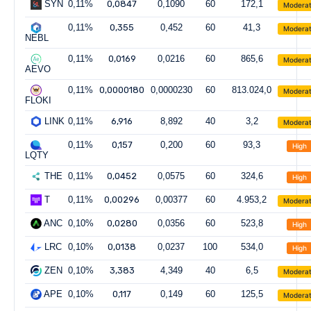
SYN
0,11%
0,0847
0,1090
60
172,1
Modera
0,11%
0,355
0,452
60
41,3
Modera
NEBL
0,11%
0,0169
0,0216
60
865,6
Modera
AEVO
0,11%
0,0000180
0,0000230
60
813.024,0
Modera
FLOKI
LINK
0,11%
6,916
8,892
40
3,2
Modera
0,11%
0,157
0,200
60
93,3
High
LQTY
THE
0,11%
0,0452
0,0575
60
324,6
High
T
0,11%
0,00296
0,00377
60
4.953,2
Modera
ANC
0,10%
0,0280
0,0356
60
523,8
High
LRC
0,10%
0,0138
0,0237
100
534,0
High
ZEN
0,10%
3,383
4,349
40
6,5
Modera
APE
0,10%
0,117
0,149
60
125,5
Modera