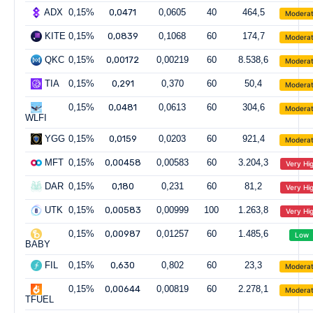
ADX
0,15%
0,0471
0,0605
40
464,5
Modera
KITE
0,15%
0,0839
0,1068
60
174,7
Modera
QKC
0,15%
0,00172
0,00219
60
8.538,6
Modera
TIA
0,15%
0,291
0,370
60
50,4
Modera
0,15%
0,0481
0,0613
60
304,6
Modera
WLFI
YGG
0,15%
0,0159
0,0203
60
921,4
Modera
MFT
0,15%
0,00458
0,00583
60
3.204,3
Very Hi
DAR
0,15%
0,180
0,231
60
81,2
Very Hi
UTK
0,15%
0,00583
0,00999
100
1.263,8
Very Hi
0,15%
0,00987
0,01257
60
1.485,6
Low
BABY
FIL
0,15%
0,630
0,802
60
23,3
Modera
0,15%
0,00644
0,00819
60
2.278,1
Modera
TFUEL