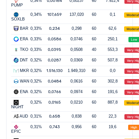
0,34%
0,00184
0,00237
60
7.922,4
Very Hi
PUMP
0,34%
107,659
137,020
60
0,1
Modera
SOXLB
BAR
0,33%
0,234
0,298
60
62,6
Modera
ERA
0,33%
0,0586
0,0746
60
250,1
Low
TKO
0,33%
0,0395
0,0508
40
553,3
Very Hi
DNT
0,32%
0,0287
0,0369
60
507,8
Very Hi
MKR
0,32%
1.516,130
1.949,310
60
0,0
Very Hi
WAN
0,32%
0,0484
0,0616
60
302,8
Very Hi
ENA
0,32%
0,0766
0,0974
60
191,6
Very Hi
0,32%
0,0165
0,0210
60
887,8
Modera
NIGHT
AUD
0,31%
0,658
0,838
60
22,3
Very Hi
0,31%
0,743
0,956
60
19,6
High
EPIC