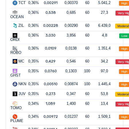
TCT
0,36%
0,00291
0,00370
60
5.041,2
High
0,36%
0,538
0,685
60
27,3
Very Hi
OCEAN
ZIL
0,36%
0,00228
0,00290
60
6.439,0
Modera
0,36%
3,030
3,856
60
4,8
Low
ORDI
0,36%
0,0109
0,0138
60
1.351,4
High
ROBO
MC
0,35%
0,429
0,546
60
34,2
Very Hi
0,35%
0,0760
0,1303
100
97,0
High
GHST
NKN
0,35%
0,00510
0,00874
100
1.445,4
High
JUV
0,35%
0,273
0,347
60
53,8
Modera
0,34%
1,089
1,400
60
13,4
Very Hi
TOMO
0,34%
0,00972
0,01237
60
1.509,1
High
PLUME