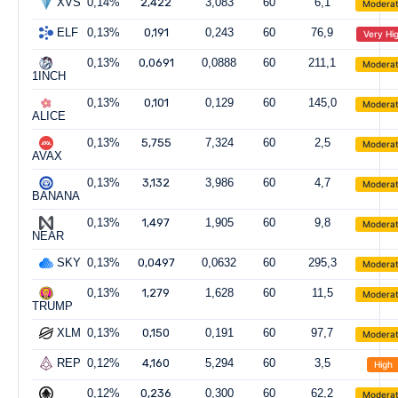
XVS
0,14%
2,422
3,083
60
6,1
Modera
ELF
0,13%
0,191
0,243
60
76,9
Very Hi
0,13%
0,0691
0,0888
60
211,1
Modera
1INCH
0,13%
0,101
0,129
60
145,0
Modera
ALICE
0,13%
5,755
7,324
60
2,5
Modera
AVAX
0,13%
3,132
3,986
60
4,7
Modera
BANANA
0,13%
1,497
1,905
60
9,8
Modera
NEAR
SKY
0,13%
0,0497
0,0632
60
295,3
Modera
0,13%
1,279
1,628
60
11,5
Modera
TRUMP
XLM
0,13%
0,150
0,191
60
97,7
Modera
REP
0,12%
4,160
5,294
60
3,5
High
0,12%
0,236
0,300
60
62,2
Modera