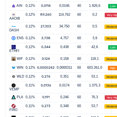
AIN
0,12%
0,0114
0,0146
40
1.926,6
Low
0,12%
89,260
114,762
60
0,2
Very Hi
AAOIB
0,12%
27,303
34,750
60
0,5
Modera
DASH
ENS
0,12%
3,738
4,757
60
3,9
Modera
0,12%
0,344
0,438
60
42,6
Low
ETHFI
WIF
0,12%
0,124
0,158
60
118,1
Modera
WIN
0,12%
0,0000242
0,0000311
60
603.261,0
High
WLD
0,12%
0,276
0,351
60
53,1
Modera
0,11%
0,0136
0,0174
60
1.075,3
Modera
VEMP
PLA
0,11%
0,191
0,246
60
76,3
Very Hi
0,11%
0,273
0,348
60
53,7
Modera
FIRO