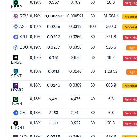
0,19%
0,557
0,709
60
26,3
Very Hi
KEEP
REV
0,19%
0,000464
0,000591
60
31.584,4
Modera
AST
0,19%
0,0236
0,0319
100
360,0
Modera
SNT
0,19%
0,0202
0,0260
60
721,8
Very Hi
EDU
0,19%
0,0277
0,0356
60
526,6
High
0,19%
0,761
0,978
60
19,2
Very Hi
ENSO
0,19%
0,0113
0,0146
60
1.287,2
High
SENT
0,18%
0,0243
0,0309
60
603,9
Modera
OSMO
0,18%
3,481
4,476
40
6,3
Very Hi
TORN
GAL
0,18%
2,133
2,742
60
6,8
Very Hi
0,18%
0,717
0,922
60
20,3
Very Hi
FRONT
ACX
0,18%
0,0355
0,0452
60
413,3