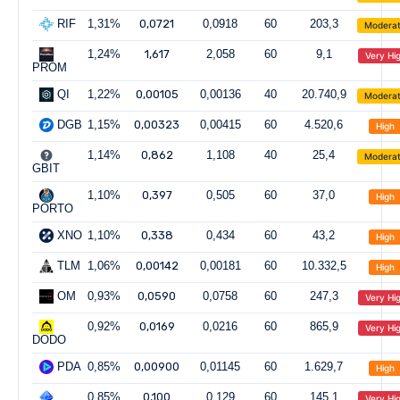
RIF
1,31%
0,0721
0,0918
60
203,3
Modera
1,24%
1,617
2,058
60
9,1
Very Hi
PROM
QI
1,22%
0,00105
0,00136
40
20.740,9
Modera
DGB
1,15%
0,00323
0,00415
60
4.520,6
High
1,14%
0,862
1,108
40
25,4
Modera
GBIT
1,10%
0,397
0,505
60
37,0
High
PORTO
XNO
1,10%
0,338
0,434
60
43,2
High
TLM
1,06%
0,00142
0,00181
60
10.332,5
High
OM
0,93%
0,0590
0,0758
60
247,3
Very Hi
0,92%
0,0169
0,0216
60
865,9
Very Hi
DODO
PDA
0,85%
0,00900
0,01145
60
1.629,7
High
0,85%
0,100
0,129
60
145,1
Very Hi