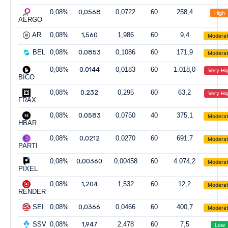
0,08%
0,0568
0,0722
60
258,4
High
AERGO
AR
0,08%
1,560
1,986
60
9,4
Modera
BEL
0,08%
0,0853
0,1086
60
171,9
Modera
0,08%
0,0144
0,0183
60
1.018,0
Very Hi
BICO
0,08%
0,232
0,295
60
63,2
Very Hi
FRAX
0,08%
0,0583
0,0750
40
375,1
Modera
HBAR
0,08%
0,0212
0,0270
60
691,7
Modera
PARTI
0,08%
0,00360
0,00458
60
4.074,2
Modera
PIXEL
0,08%
1,204
1,532
60
12,2
Modera
RENDER
SEI
0,08%
0,0366
0,0466
60
400,7
Modera
SSV
0,08%
1,947
2,478
60
7,5
Low