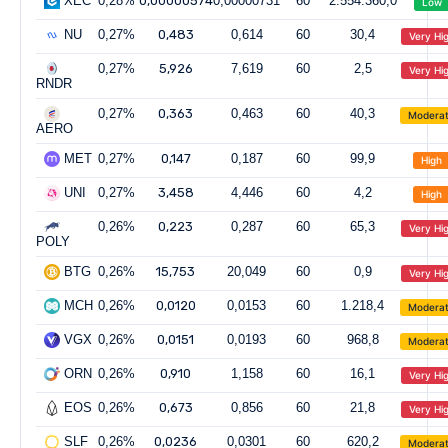
XEC
0,28%
0,00000574
0,00000731
60
2.554.360,0
Low
NU
0,27%
0,483
0,614
60
30,4
Very Hi
0,27%
5,926
7,619
60
2,5
Very Hi
RNDR
0,27%
0,363
0,463
60
40,3
Modera
AERO
MET
0,27%
0,147
0,187
60
99,9
High
UNI
0,27%
3,458
4,446
60
4,2
High
0,26%
0,223
0,287
60
65,3
Very Hi
POLY
BTG
0,26%
15,753
20,049
60
0,9
Very Hi
MCH
0,26%
0,0120
0,0153
60
1.218,4
Modera
VGX
0,26%
0,0151
0,0193
60
968,8
Modera
ORN
0,26%
0,910
1,158
60
16,1
Very Hi
EOS
0,26%
0,673
0,856
60
21,8
Very Hi
SLF
0,26%
0,0236
0,0301
60
620,2
Modera