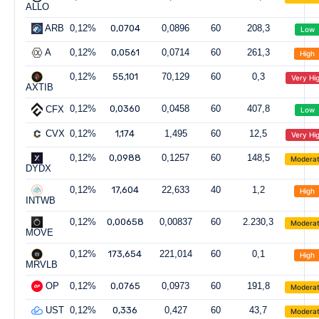
ALLO
ARB
0,12%
0,0704
0,0896
60
208,3
Low
A
0,12%
0,0561
0,0714
60
261,3
High
0,12%
55,101
70,129
60
0,3
Very Hi
AXTIB
0,12%
0,0360
0,0458
60
407,8
CFX
Low
CVX
0,12%
1,174
1,495
60
12,5
Very Hi
0,12%
0,0988
0,1257
60
148,5
Modera
DYDX
0,12%
17,604
22,633
40
1,2
High
INTWB
0,12%
0,00658
0,00837
60
2.230,3
Modera
MOVE
0,12%
173,654
221,014
60
0,1
High
MRVLB
OP
0,12%
0,0765
0,0973
60
191,8
Modera
UST
0,12%
0,336
0,427
60
43,7
Modera