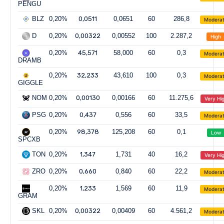
PENGU
BLZ
0,20%
0,0511
0,0651
60
286,8
Modera
D
0,20%
0,00322
0,00552
100
2.287,2
High
0,20%
45,571
58,000
60
0,3
Modera
DRAMB
0,20%
32,233
43,610
100
0,3
Modera
GIGGLE
NOM
0,20%
0,00130
0,00166
60
11.275,6
Very Hi
PSG
0,20%
0,437
0,556
60
33,5
Modera
0,20%
98,378
125,208
60
0,1
Low
SPCXB
TON
0,20%
1,347
1,731
40
16,2
Very Hi
ZRO
0,20%
0,660
0,840
60
22,2
Modera
0,20%
1,233
1,569
60
11,9
Modera
GRAM
SKL
0,20%
0,00322
0,00409
60
4.561,2
Modera