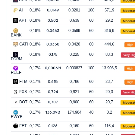
Modera
AI
0,18%
0,0149
0,0201
100
571,9
Modera
APT
0,18%
0,502
0,639
60
29,2
Modera
0,18%
0,0463
0,0589
60
316,9
Modera
BANK
CATI
0,18%
0,0330
0,0420
60
444,6
High
0,18%
0,175
0,225
60
83,3
Very Hi
FORM
0,17%
0,000611
0,000827
100
13.906,5
High
REEF
FTM
0,17%
0,618
0,786
60
23,7
High
FXS
0,17%
0,724
0,921
60
20,3
Very Hi
DOT
0,17%
0,707
0,900
60
20,7
Modera
0,17%
136,098
174,984
40
0,2
Modera
EWYB
FET
0,17%
0,126
0,160
60
116,4
Modera