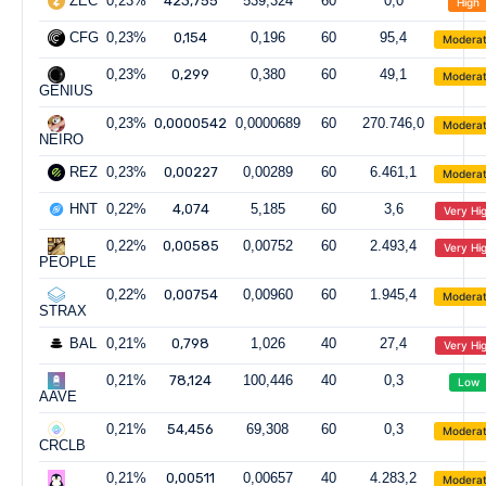
ZEC
0,23%
423,755
539,324
60
0,0
High
CFG
0,23%
0,154
0,196
60
95,4
Modera
0,23%
0,299
0,380
60
49,1
Modera
GENIUS
0,23%
0,0000542
0,0000689
60
270.746,0
Modera
NEIRO
REZ
0,23%
0,00227
0,00289
60
6.461,1
Modera
HNT
0,22%
4,074
5,185
60
3,6
Very Hi
0,22%
0,00585
0,00752
60
2.493,4
Very Hi
PEOPLE
0,22%
0,00754
0,00960
60
1.945,4
Modera
STRAX
BAL
0,21%
0,798
1,026
40
27,4
Very Hi
0,21%
78,124
100,446
40
0,3
Low
AAVE
0,21%
54,456
69,308
60
0,3
Modera
CRCLB
0,21%
0,00511
0,00657
40
4.283,2
Modera