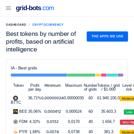
grid-bots
.com
DASHBOARD
CRYPTOCURRENCY
Best tokens by number of
THE APPS WE USE
profits, based on artificial
intelligence
IA - Best grids
Token
Profit
Minimum
Maximum
Number
Tokens / grid
Level 
per day
of grids
/ $1.000
risk
36,71%
0,00000024
0,00000030
60
61.940.100,0
Modera
BTTC
BEE
35,06%
0,000412
0,000524
60
35.603,3
Low
FDM
4,32%
0,0132
0,0170
40
1.656,7
Very Hi
PYR
1,68%
0,0574
0,0738
40
381,3
Modera