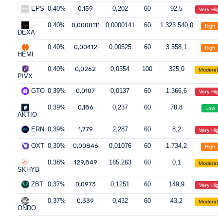
EPS
0,40%
0,159
0,202
60
92,5
Very Hi
0,40%
0,0000111
0,0000141
60
1.323.540,0
High
DEXA
0,40%
0,00412
0,00525
60
3.558,1
High
HEMI
0,40%
0,0262
0,0354
100
325,0
Modera
PIVX
GTO
0,39%
0,0107
0,0137
60
1.366,6
Very Hi
0,39%
0,186
0,237
60
78,8
Low
AKTIO
ERN
0,39%
1,779
2,287
60
8,2
Very Hi
OXT
0,39%
0,00846
0,01076
60
1.734,2
High
0,38%
129,849
165,263
60
0,1
Modera
SKHYB
ZBT
0,37%
0,0973
0,1251
60
149,9
Very Hi
0,37%
0,339
0,432
60
43,2
Modera
ONDO