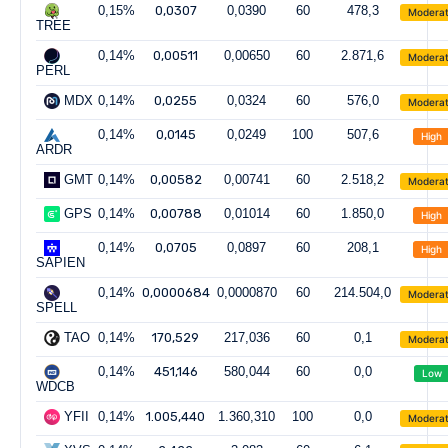
0,15%
0,0307
0,0390
60
478,3
Modera
TREE
0,14%
0,00511
0,00650
60
2.871,6
Modera
PERL
MDX
0,14%
0,0255
0,0324
60
576,0
Modera
0,14%
0,0145
0,0249
100
507,6
High
ARDR
GMT
0,14%
0,00582
0,00741
60
2.518,2
Modera
GPS
0,14%
0,00788
0,01014
60
1.850,0
High
0,14%
0,0705
0,0897
60
208,1
High
SAPIEN
0,14%
0,0000684
0,0000870
60
214.504,0
Modera
SPELL
TAO
0,14%
170,529
217,036
60
0,1
Modera
0,14%
451,146
580,044
60
0,0
Low
WDCB
YFII
0,14%
1.005,440
1.360,310
100
0,0
Modera