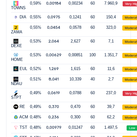
0,59%
0,00184
0,00234
60
7.960,9
Very Hi
TOWNS
DIA
0,55%
0,0975
0,1241
60
150,4
Modera
0,55%
0,0454
0,0578
60
323,0
Modera
ZAMA
0,53%
2,064
2,627
60
7,1
Modera
DEXE
0,53%
0,00629
0,00851
100
1.351,7
Modera
HOME
EUL
0,52%
1,269
1,615
60
11,6
Modera
0,51%
8,041
10,339
40
2,7
Modera
NDAU
0,49%
0,0619
0,0788
60
237,0
Very Hi
STPT
RE
0,49%
0,370
0,470
60
39,7
Modera
ACM
0,48%
0,236
0,300
60
62,2
Modera
TST
0,48%
0,00979
0,01247
60
1.497,5
Low