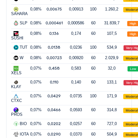
0,08%
0,00675
0,00913
100
1.260,2
Modera
SAHARA
SLP
0,08%
0,000461
0,000586
60
31.839,7
High
0,08%
0,136
0,174
60
107,5
High
SUSHI
TUT
0,08%
0,0138
0,0236
100
534,9
Very Hi
W
0,08%
0,00723
0,00920
60
2.029,9
Modera
0,07%
0,458
0,583
60
32,0
Low
XELS
0,07%
0,110
0,140
60
133,1
Very Hi
KLAY
0,07%
0,0429
0,0735
100
171,9
Modera
CTXC
0,07%
0,0466
0,0593
60
314,8
Modera
PROS
BIO
0,07%
0,0202
0,0257
60
727,0
Modera
IOTA
0,07%
0,0290
0,0370
60
504,9
Modera