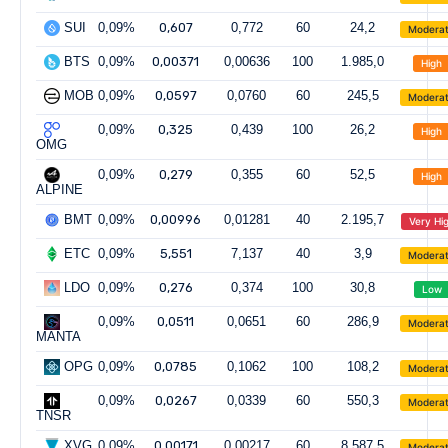
SUI
0,09%
0,607
0,772
60
24,2
Modera
BTS
0,09%
0,00371
0,00636
100
1.985,0
High
MOB
0,09%
0,0597
0,0760
60
245,5
Modera
0,09%
0,325
0,439
100
26,2
High
OMG
0,09%
0,279
0,355
60
52,5
High
ALPINE
BMT
0,09%
0,00996
0,01281
40
2.195,7
Very Hi
ETC
0,09%
5,551
7,137
40
3,9
Modera
LDO
0,09%
0,276
0,374
100
30,8
Low
0,09%
0,0511
0,0651
60
286,9
Modera
MANTA
OPG
0,09%
0,0785
0,1062
100
108,2
Modera
0,09%
0,0267
0,0339
60
550,3
Modera
TNSR
XVG
0,09%
0,00171
0,00217
60
8.587,5
Modera