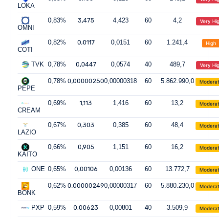
LOKA
0,83%
3,475
4,423
60
4,2
Very Hi
OMNI
0,82%
0,0117
0,0151
60
1.241,4
High
COTI
TVK
0,78%
0,0447
0,0574
40
489,7
Very Hi
0,78%
0,00000250
0,00000318
60
5.862.990,0
Modera
PEPE
0,69%
1,113
1,416
60
13,2
Modera
CREAM
0,67%
0,303
0,385
60
48,4
Modera
LAZIO
0,66%
0,905
1,151
60
16,2
Modera
KAITO
ONE
0,65%
0,00106
0,00136
60
13.772,7
Modera
0,62%
0,00000249
0,00000317
60
5.880.230,0
Modera
BONK
PXP
0,59%
0,00623
0,00801
40
3.509,9
Modera