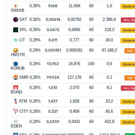
0,30%
9,168
11,668
60
1,6
Modera
SNXXB
SXT
0,30%
0,00614
0,00782
60
2.386,8
Very Hi
XPL
0,30%
0,0672
0,0856
60
218,2
Modera
LIT
0,29%
0,611
0,777
60
24,0
Modera
0,29%
0,000151
0,000192
60
97.188,2
High
HMSTR
0,29%
13,952
18,876
100
0,6
Modera
KORUB
XMR
0,28%
99,924
127,176
60
0,1
High
0,28%
1,610
2,070
60
9,1
Very Hi
BOND
ATM
0,28%
1,437
1,829
60
10,2
Modera
CITY
0,28%
0,321
0,409
60
45,6
Modera
0,28%
0,0339
0,0431
60
432,8
Modera
EDEN