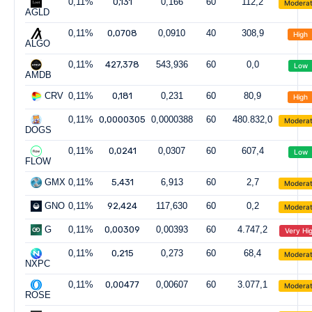
0,11%
0,131
0,166
60
112,2
Modera
AGLD
0,11%
0,0708
0,0910
40
308,9
High
ALGO
0,11%
427,378
543,936
60
0,0
Low
AMDB
CRV
0,11%
0,181
0,231
60
80,9
High
0,11%
0,0000305
0,0000388
60
480.832,0
Modera
DOGS
0,11%
0,0241
0,0307
60
607,4
Low
FLOW
GMX
0,11%
5,431
6,913
60
2,7
Modera
GNO
0,11%
92,424
117,630
60
0,2
Modera
G
0,11%
0,00309
0,00393
60
4.747,2
Very Hi
0,11%
0,215
0,273
60
68,4
Modera
NXPC
0,11%
0,00477
0,00607
60
3.077,1
Modera
ROSE