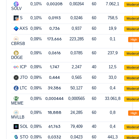
0,10%
0,00208
0,00264
60
7.062,1
Modera
SOLV
S
0,10%
0,0193
0,0246
60
758,5
Modera
AXS
0,09%
0,736
0,937
60
19,9
Modera
0,09%
173,666
223,285
60
0,1
High
CBRSB
0,09%
0,0616
0,0785
60
237,9
Modera
DOGE
ICP
0,09%
1,747
2,247
40
12,5
Modera
JTO
0,09%
0,444
0,565
60
33,0
Modera
LTC
0,09%
39,386
50,127
60
0,4
Modera
0,09%
0,000444
0,000565
60
33.061,8
Modera
MEME
0,09%
18,888
24,285
60
0,8
High
MVLLB
SOL
0,09%
61,763
79,409
40
0,4
Modera
STO
0,09%
0,0332
0,0423
60
441,3
Modera