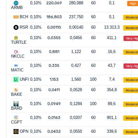
0,10%
220,069
280,088
60
0,1
High
ARMB
BCH
0,10%
186,803
237,750
60
0,1
Modera
RSR
0,10%
0,00110
0,00140
60
13.313,3
Modera
0,10%
0,0355
0,0456
60
411,1
Very Hi
TURTLE
0,10%
0,881
1,122
60
16,6
Modera
NKCLC
0,10%
0,335
0,427
60
43,7
Very Hi
MATIC
UNFI
0,10%
1,153
1,560
100
7,4
Modera
0,10%
0,0411
0,0528
60
354,8
Modera
BAKE
0,10%
0,0949
0,1284
100
89,6
Modera
BARD
0,10%
0,0163
0,0207
60
901,1
Modera
CGPT
OPN
0,10%
0,0432
0,0550
60
339,6
Modera