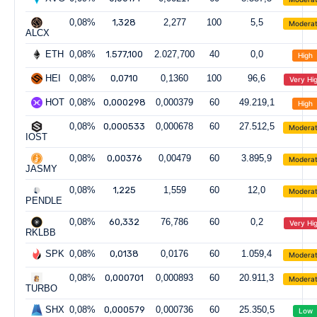
0,08%
1,328
2,277
100
5,5
Modera
ALCX
ETH
0,08%
1.577,100
2.027,700
40
0,0
High
HEI
0,08%
0,0710
0,1360
100
96,6
Very Hi
HOT
0,08%
0,000298
0,000379
60
49.219,1
High
0,08%
0,000533
0,000678
60
27.512,5
Modera
IOST
0,08%
0,00376
0,00479
60
3.895,9
Modera
JASMY
0,08%
1,225
1,559
60
12,0
Modera
PENDLE
0,08%
60,332
76,786
60
0,2
Very Hi
RKLBB
SPK
0,08%
0,0138
0,0176
60
1.059,4
Modera
0,08%
0,000701
0,000893
60
20.911,3
Modera
TURBO
SHX
0,08%
0,000579
0,000736
60
25.350,5
Low