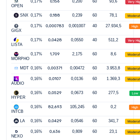
0,17%
0,156
0,200
60
93,6
Very Hi
OPEN
SNX
0,17%
0,188
0,239
60
78,1
Modera
0,17%
0,000783
0,001007
40
27.934,5
High
GIGX
0,17%
0,0428
0,0550
40
511,2
Very Hi
LISTA
0,17%
1,709
2,175
60
8,6
Modera
MORPHO
MDT
0,16%
0,00371
0,00472
60
3.953,8
Modera
0,16%
0,0107
0,0136
60
1.369,3
Modera
AUDIO
0,16%
0,0529
0,0673
60
277,5
Low
HYPER
0,16%
82,693
105,245
60
0,2
High
INTCB
LA
0,16%
0,0429
0,0546
60
341,7
Modera
0,16%
0,636
0,809
60
23,1
Modera
NEXO