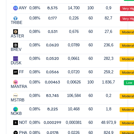
ANY
0,08%
8,575
14,700
100
0,9
Very Hi
0,08%
0,177
0,226
60
82,7
Very Hi
TRIBE
0,08%
0,531
0,676
60
27,6
Modera
ASTER
0,08%
0,0620
0,0789
60
236,6
Modera
BREV
0,08%
0,0520
0,0661
60
282,3
Modera
DUSK
FF
0,08%
0,0566
0,0720
60
259,2
Modera
0,08%
0,00463
0,00626
100
1.836,7
Low
MANTRA
0,08%
83,745
106,584
60
0,2
Modera
MSTRB
0,08%
8,225
10,468
60
1,8
Modera
NOKB
NOT
0,08%
0,000299
0,000381
60
48.973,9
Modera
PHA
0,08%
0,0178
0,0226
60
824,9
Modera