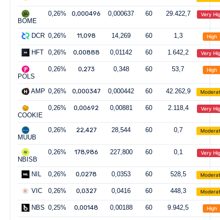
0,26%
0,000496
0,000637
60
29.422,7
Very Hi
BOME
DCR
0,26%
11,098
14,269
60
1,3
High
HFT
0,26%
0,00888
0,01142
60
1.642,2
Very Hi
0,26%
0,273
0,348
60
53,7
High
POLS
AMP
0,26%
0,000347
0,000442
60
42.262,9
Modera
0,26%
0,00692
0,00881
60
2.118,4
Very Hi
COOKIE
0,26%
22,427
28,544
60
0,7
Modera
MUUB
0,26%
178,986
227,800
60
0,1
Very Hi
NBISB
NIL
0,26%
0,0278
0,0353
60
528,5
Modera
VIC
0,26%
0,0327
0,0416
60
448,3
Modera
NBS
0,25%
0,00148
0,00188
60
9.942,5
High