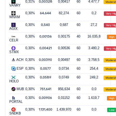
0,31%
0,00328
0,00417
60
4.477,7
Modera
VANRY
0,30%
64,644
82,274
60
0,2
Very Hi
WNXM
0,30%
0,540
0,687
60
27,2
Very Hi
AGIX
0,30%
0,00136
0,00175
40
16.035,8
High
CELR
0,30%
0,00421
0,00536
60
3.480,2
Very Hi
STMX
ACH
0,30%
0,00390
0,00497
60
3.758,5
Modera
ESP
0,30%
0,0577
0,0734
60
254,4
Modera
0,30%
0,0589
0,0749
60
249,2
Modera
HOLO
MUB
0,30%
751,641
956,634
60
0,0
Modera
0,30%
0,00906
0,01152
60
1.619,7
High
PORTAL
0,30%
1.131,400
1.439,970
60
0,0
Low
SNDKB